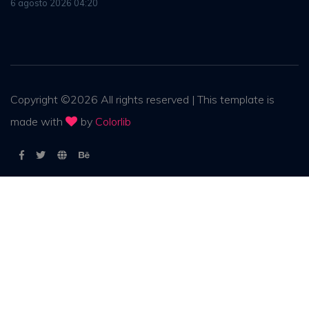
6 agosto 2026 04:20
Copyright ©
2026
All rights reserved | This template is
made with
by
Colorlib