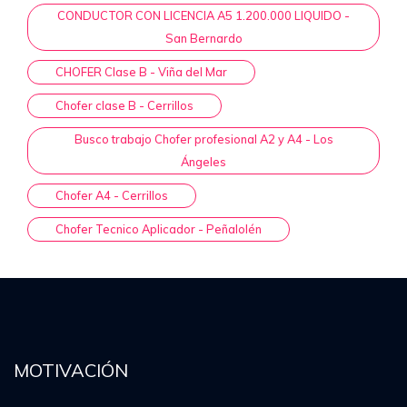
CONDUCTOR CON LICENCIA A5 1.200.000 LIQUIDO -
San Bernardo
CHOFER Clase B - Viña del Mar
Chofer clase B - Cerrillos
Busco trabajo Chofer profesional A2 y A4 - Los
Ángeles
Chofer A4 - Cerrillos
Chofer Tecnico Aplicador - Peñalolén
MOTIVACIÓN