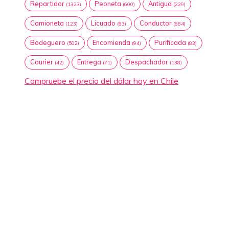
Repartidor
Peoneta
Antigua
(1323)
(600)
(229)
Camioneta
Licuado
Conductor
(123)
(63)
(884)
Bodeguero
Encomienda
Purificada
(502)
(94)
(83)
Courier
Entrega
Despachador
(42)
(71)
(138)
Compruebe el precio del dólar hoy en Chile