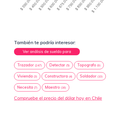
También te podría interesar:
Ver análisis de sueldo para
Trazador
Detectar
Topografo
(247)
(5)
(9)
Vivienda
Constructora
Soldador
(3)
(4)
(10)
Necesita
Maestro
(7)
(16)
Compruebe el precio del dólar hoy en Chile