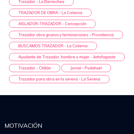
Trazador - Lo Barnechea
TRAZADOR DE OBRA - La Cisterna
AISLADOR-TRAZADOR - Concepción
Trazador obra gruesa y terminaciones - Providencia
BUSCAMOS TRAZADOR - La Cisterna
Ayudante de Trazador, hombre o mujer - Antofagasta
Trazador - Chillán
Jornal - Pudahuel
Trazador para obra en la serena - La Serena
MOTIVACIÓN