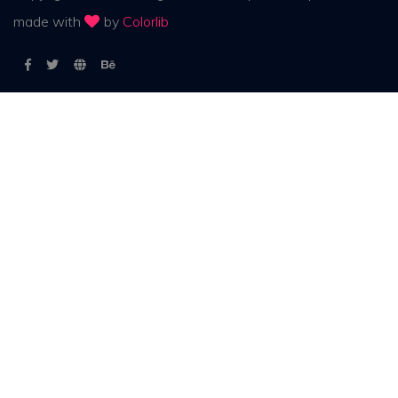
made with
by
Colorlib