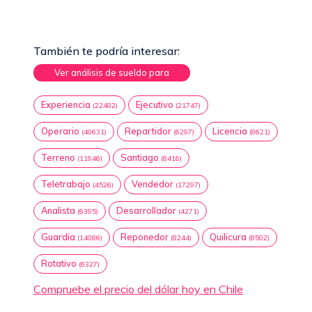
También te podría interesar:
Ver análisis de sueldo para
Experiencia
Ejecutivo
(22482)
(21747)
Operario
Repartidor
Licencia
(40631)
(6297)
(8621)
Terreno
Santiago
(11946)
(8416)
Teletrabajo
Vendedor
(4526)
(17297)
Analista
Desarrollador
(6395)
(4271)
Guardia
Reponedor
Quilicura
(14086)
(8244)
(8502)
Rotativo
(6327)
Compruebe el precio del dólar hoy en Chile