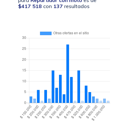
para
Repartidor con moto
es de
$417 518
con
137
resultados