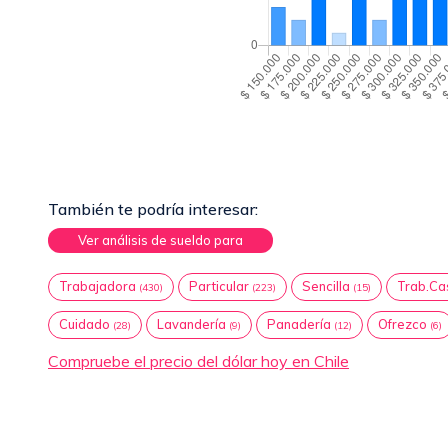
También te podría interesar:
Ver análisis de sueldo para
Trabajadora
Particular
Sencilla
Trab.C
(430)
(223)
(15)
Cuidado
Lavandería
Panadería
Ofrezco
(28)
(9)
(12)
(6)
Compruebe el precio del dólar hoy en Chile