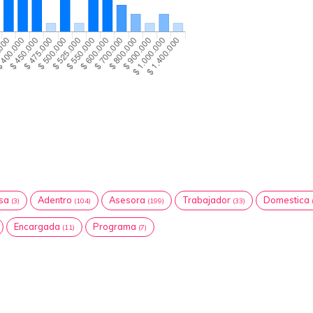
asa
Adentro
Asesora
Trabajador
Domestica
(3)
(104)
(199)
(33)
Encargada
Programa
(11)
(7)