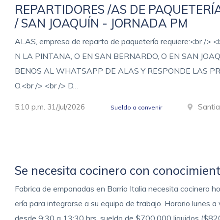
REPARTIDORES /AS DE PAQUETERÍ
/ SAN JOAQUÍN - JORNADA PM
ALAS, empresa de reparto de paquetería requiere:<br
N LA PINTANA, O EN SAN BERNARDO, O EN SAN JOAQUÍ
BENOS AL WHATSAPP DE ALAS Y RESPONDE LAS PR
O.<br /> <br /> D…
5:10 p.m. 31/Jul/2026
Santi
Sueldo a convenir
Se necesita cocinero con conocimient
Fabrica de empanadas en Barrio Italia necesita cocinero h
ería para integrarse a su equipo de trabajo. Horario lunes
desde 9:30 a 13:30 hrs. sueldo de $700.000 liquidos ($82