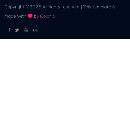
Copyright ©
2026
All rights reserved | This template is
made with
by
Colorlib