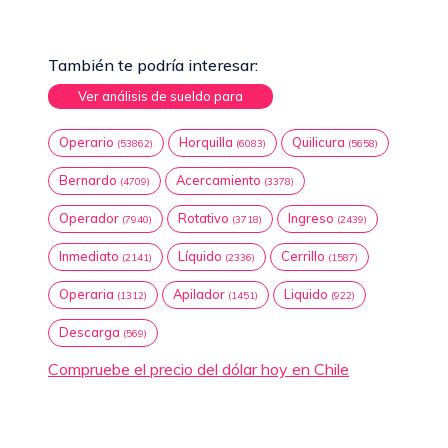
También te podría interesar:
Ver análisis de sueldo para
Operario
Horquilla
Quilicura
(53862)
(6083)
(5658)
Bernardo
Acercamiento
(4709)
(3378)
Operador
Rotativo
Ingreso
(7940)
(3718)
(2439)
Inmediato
Líquido
Cerrillo
(2141)
(2336)
(1587)
Operaria
Apilador
Liquido
(1312)
(1451)
(922)
Descarga
(569)
Compruebe el precio del dólar hoy en Chile