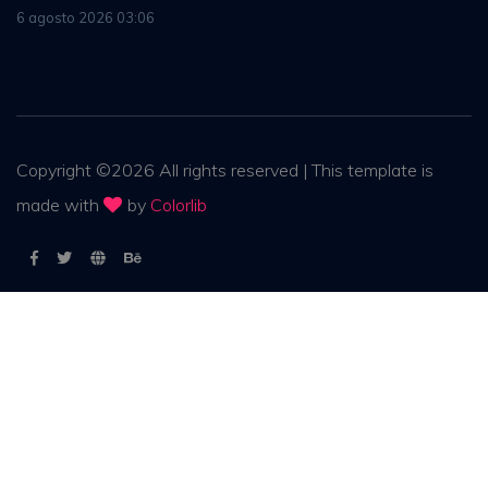
6 agosto 2026 03:06
Copyright ©
2026
All rights reserved | This template is
made with
by
Colorlib