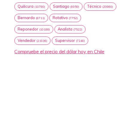
Quilicura
Santiago
Técnico
(10780)
(9959)
(20860)
Bernardo
Rotativo
(8711)
(7752)
Reponedor
Analista
(10188)
(7522)
Vendedor
Supervisor
(21936)
(7249)
Compruebe el precio del dólar hoy en Chile