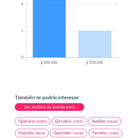
También te podría interesar:
Ver análisis de sueldo para
Operario
Ejecutivo
Auxiliar
(53587)
(25057)
(23649)
Guardia
Operador
Terreno
(18820)
(22836)
(14488)