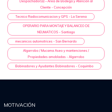
Despachador(a) – Área de Bodega y Atención al
Cliente - Concepción
Tecnico Radiocomunicacion y GPS - La Serena
OPERARIO PARA MONTAJE Y BALANCEO DE
NEUMATICOS - Santiago
mecanicos automotrices - San Bernardo
Algarrobo / Mucama Aseo y mantenciones /
Propiedades amobladas - Algarrobo
Bobinadores y Ayudantes Bobinadores - Coquimbo
MOTIVACIÓN