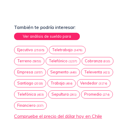
También te podría interesar:
Ver análisis de sueldo para
Ejecutivo
Teletrabajo
(25195)
(3476)
Terreno
Telefónico
Cobranza
(5853)
(1237)
(810)
Empresa
Segmento
Televenta
(1857)
(449)
(421)
Santiago
Trabaja
Vendedor
(2018)
(484)
(3174)
Telefónica
Sepultura
Promedio
(403)
(261)
(274)
Financiero
(337)
Compruebe el precio del dólar hoy en Chile