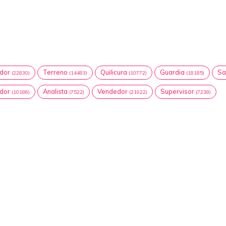
dor
Terreno
Quilicura
Guardia
Sa
(22830)
(14483)
(10772)
(18185)
dor
Analista
Vendedor
Supervisor
(10186)
(7522)
(21922)
(7238)