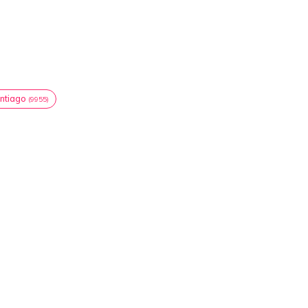
ntiago
(9955)