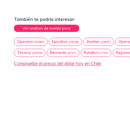
También te podría interesar:
Ver análisis de sueldo para
Operario
Ejecutivo
Auxiliar
Opera
(53580)
(25056)
(23647)
Técnico
Bernardo
Rotativo
Repone
(20855)
(8707)
(7747)
Compruebe el precio del dólar hoy en Chile