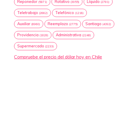
Reponedor
Rotativo
Líquido
(5871)
(3955)
(2781)
Teletrabajo
Telefónico
(2662)
(1216)
Auxiliar
Reemplazo
Santiago
(8960)
(2775)
(4392)
Providencia
Administrativa
(1828)
(2248)
Supermercado
(2233)
Compruebe el precio del dólar hoy en Chile