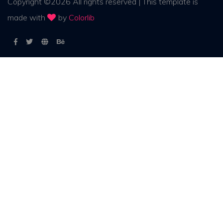
Copyright ©
2026
All rights reserved | This template is
made with
by
Colorlib