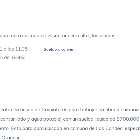
para obra ubicada en el sector cerro alto , los alamos
1 a las 11:35
Sueldo a convenir
n del Biobío
entra en busca de Carpinteros para trabajar en obra de urbani
alcantarillado y agua potable) con un sueldo liquido de $700.00
ento. Esto para obra ubicada en comuna de Las Condes, espec
a Otaegui …