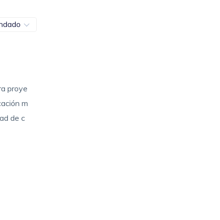
ndado
ra proye
cación m
dad de c