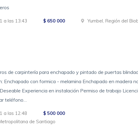
eros
1 a las 13:43
$ 650 000
Yumbel, Región del Bio
eros de carpintería para enchapado y pintado de puertas blindad
en: Enchapado con formica - melamina Enchapado en madera nat
Deseable Experiencia en instalación Permiso de trabajo Licenc
car teléfono…
1 a las 12:48
$ 500 000
Metropolitana de Santiago