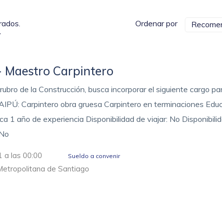
rados.
Ordenar por
Recome
7
- Maestro Carpintero
ubro de la Construcción, busca incorporar el siguiente cargo pa
IPÚ: Carpintero obra gruesa Carpintero en terminaciones Edu
ca 1 año de experiencia Disponibilidad de viajar: No Disponibili
 No
 a las 00:00
Sueldo a convenir
Metropolitana de Santiago