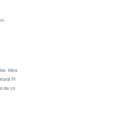
bío
as. Idea
ural Pi
ia de co