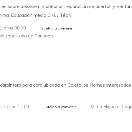
ices sobre boiserie o mobiliarios, reparación de puertas y ventan
nima: Educación media C.H. / Técni…
1 a las 00:00
Sueldo a convenir
Metropolitana de Santiago
carpintero para obra ubicada en Caleta los Hornos Interesados
21 a las 12:09
La Higuera, Coq
Sueldo a convenir