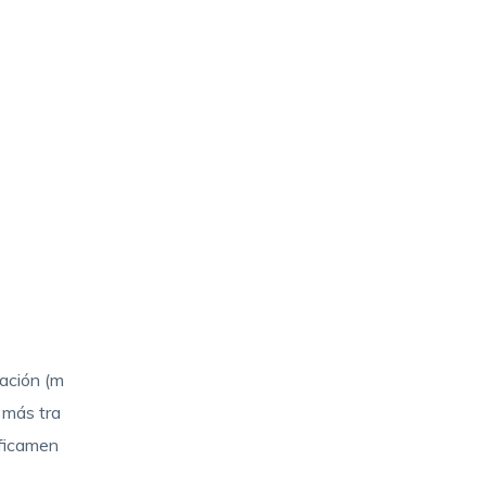
zación (m
0 más tra
íficamen